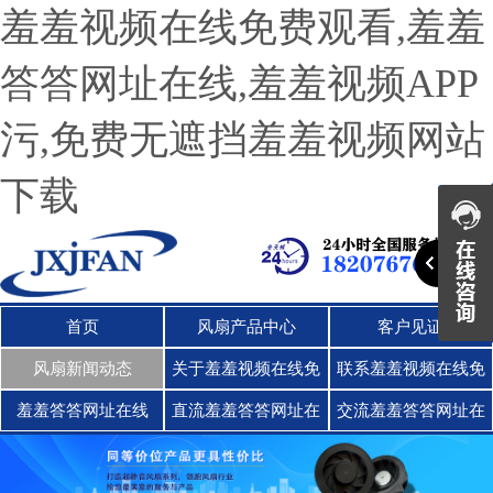
羞羞视频在线免费观看,羞羞
答答网址在线,羞羞视频APP
污,免费无遮挡羞羞视频网站
下载
首页
风扇产品中心
客户见证
风扇新闻动态
关于羞羞视频在线免
联系羞羞视频在线免
费观看
费观看
羞羞答答网址在线
直流羞羞答答网址在
交流羞羞答答网址在
线
线